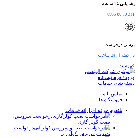
پشتیبانی 24 ساعته
311 10 80 0935
برسی درخواست
در کمتر از 24 ساعت
فهرست
ورود / فرم ثبت نام
دسته بندی خدمات
تماس با ما
فروشگاه ها
پلتفرم حرفه ای ارائه خدمات
درخواست سرویس،
نصب کولر گازی
درخواست
نصب و سرویس کولر آبی